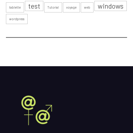
test
windows
tablette
Tutorial
voyage
web
wordpress