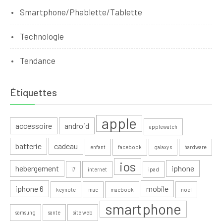
Smartphone/Phablette/Tablette
Technologie
Tendance
Étiquettes
apple
accessoire
android
applewatch
batterie
cadeau
enfant
facebook
galaxy s
hardware
ios
hebergement
iphone
i7
internet
ipad
iphone 6
mobile
keynote
mac
macbook
noel
smartphone
samsung
sante
site web