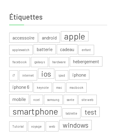
Étiquettes
apple
accessoire
android
batterie
cadeau
applewatch
enfant
hebergement
facebook
galaxy s
hardware
ios
iphone
i7
internet
ipad
iphone 6
keynote
mac
macbook
mobile
noel
samsung
sante
site web
smartphone
test
tablette
windows
Tutorial
voyage
web