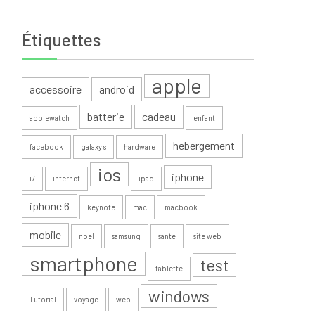
Étiquettes
apple
accessoire
android
batterie
cadeau
applewatch
enfant
hebergement
facebook
galaxy s
hardware
ios
iphone
i7
internet
ipad
iphone 6
keynote
mac
macbook
mobile
noel
samsung
sante
site web
smartphone
test
tablette
windows
Tutorial
voyage
web