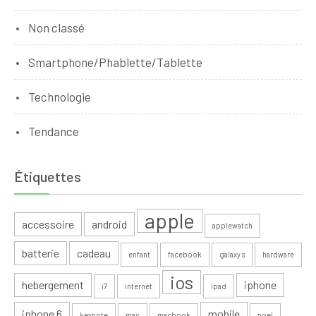
Non classé
Smartphone/Phablette/Tablette
Technologie
Tendance
Étiquettes
apple
accessoire
android
applewatch
batterie
cadeau
enfant
facebook
galaxy s
hardware
ios
hebergement
iphone
i7
internet
ipad
iphone 6
mobile
keynote
mac
macbook
noel