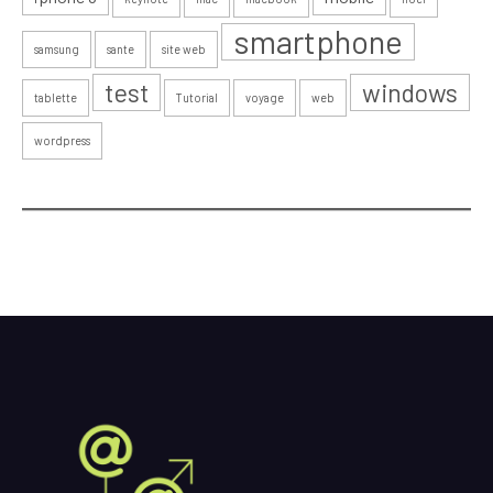
smartphone
samsung
sante
site web
test
windows
tablette
Tutorial
voyage
web
wordpress