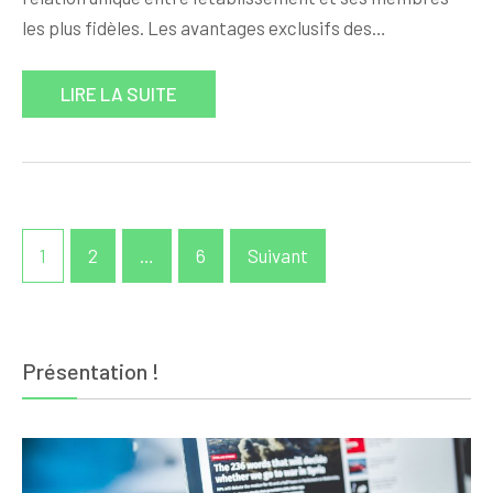
les plus fidèles. Les avantages exclusifs des…
LIRE LA SUITE
Pagination
1
2
…
6
Suivant
des
publications
Présentation !