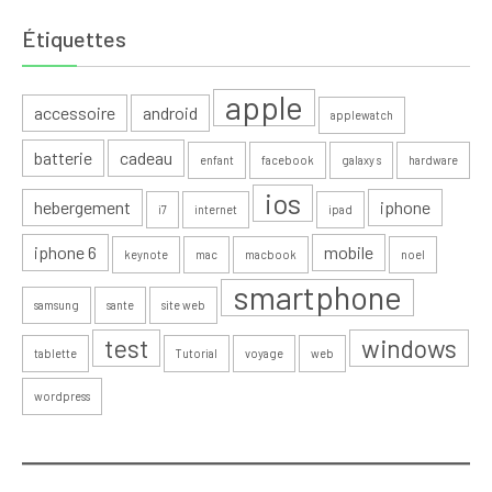
Étiquettes
apple
accessoire
android
applewatch
batterie
cadeau
enfant
facebook
galaxy s
hardware
ios
hebergement
iphone
i7
internet
ipad
iphone 6
mobile
keynote
mac
macbook
noel
smartphone
samsung
sante
site web
test
windows
tablette
Tutorial
voyage
web
wordpress