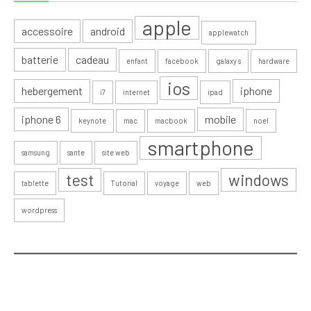
apple
accessoire
android
applewatch
batterie
cadeau
enfant
facebook
galaxy s
hardware
ios
hebergement
iphone
i7
internet
ipad
iphone 6
mobile
keynote
mac
macbook
noel
smartphone
samsung
sante
site web
test
windows
tablette
Tutorial
voyage
web
wordpress