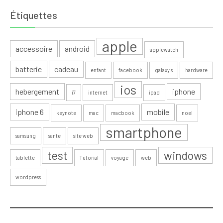
Étiquettes
apple
accessoire
android
applewatch
batterie
cadeau
enfant
facebook
galaxy s
hardware
ios
hebergement
iphone
i7
internet
ipad
iphone 6
mobile
keynote
mac
macbook
noel
smartphone
samsung
sante
site web
test
windows
tablette
Tutorial
voyage
web
wordpress