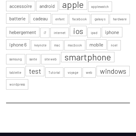
apple
accessoire
android
applewatch
batterie
cadeau
enfant
facebook
galaxy s
hardware
ios
hebergement
iphone
i7
internet
ipad
iphone 6
mobile
keynote
mac
macbook
noel
smartphone
samsung
sante
site web
test
windows
tablette
Tutorial
voyage
web
wordpress