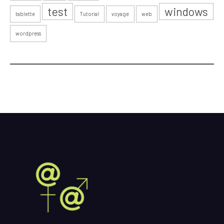
test
windows
tablette
Tutorial
voyage
web
wordpress