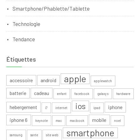
Smartphone/Phablette/Tablette
Technologie
Tendance
Étiquettes
apple
accessoire
android
applewatch
batterie
cadeau
enfant
facebook
galaxy s
hardware
ios
hebergement
iphone
i7
internet
ipad
iphone 6
mobile
keynote
mac
macbook
noel
smartphone
samsung
sante
site web