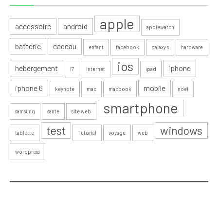
apple
accessoire
android
applewatch
batterie
cadeau
enfant
facebook
galaxy s
hardware
ios
hebergement
iphone
i7
internet
ipad
iphone 6
mobile
keynote
mac
macbook
noel
smartphone
samsung
sante
site web
test
windows
tablette
Tutorial
voyage
web
wordpress