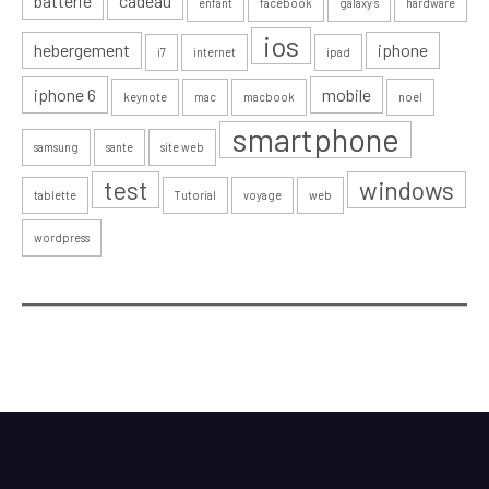
batterie
cadeau
enfant
facebook
galaxy s
hardware
ios
hebergement
iphone
i7
internet
ipad
iphone 6
mobile
keynote
mac
macbook
noel
smartphone
samsung
sante
site web
test
windows
tablette
Tutorial
voyage
web
wordpress