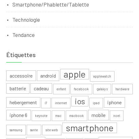
Smartphone/Phablette/Tablette
Technologie
Tendance
Étiquettes
apple
accessoire
android
applewatch
batterie
cadeau
enfant
facebook
galaxy s
hardware
ios
hebergement
iphone
i7
internet
ipad
iphone 6
mobile
keynote
mac
macbook
noel
smartphone
samsung
sante
site web