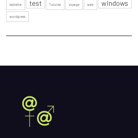
test
windows
tablette
Tutorial
voyage
web
wordpress