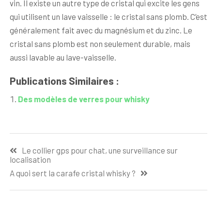
vin. Il existe un autre type de cristal qui excite les gens
qui utilisent un lave vaisselle : le cristal sans plomb. C’est
généralement fait avec du magnésium et du zinc. Le
cristal sans plomb est non seulement durable, mais
aussi lavable au lave-vaisselle.
Publications Similaires :
Des modèles de verres pour whisky
Navigation
Le collier gps pour chat, une surveillance sur
de
localisation
l’article
A quoi sert la carafe cristal whisky ?