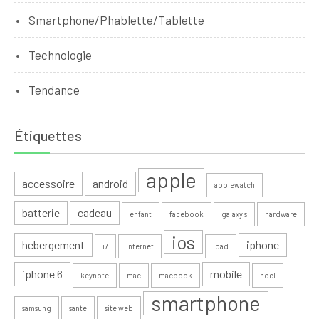
Smartphone/Phablette/Tablette
Technologie
Tendance
Étiquettes
apple
accessoire
android
applewatch
batterie
cadeau
enfant
facebook
galaxy s
hardware
ios
hebergement
iphone
i7
internet
ipad
iphone 6
mobile
keynote
mac
macbook
noel
smartphone
samsung
sante
site web