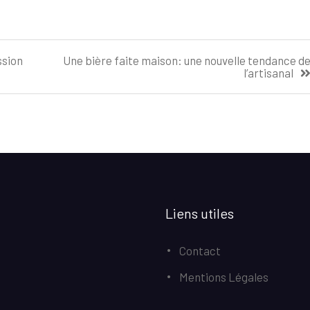
ssion
Une bière faite maison: une nouvelle tendance d
l’artisanal
Liens utiles
Contact
Mentions Légales