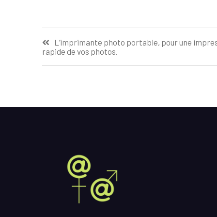
Navigation
L’imprimante photo portable, pour une impre
rapide de vos photos.
de
l’article