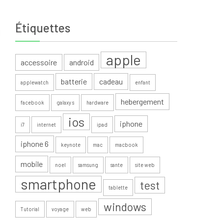
Étiquettes
l
apple
accessoire
android
batterie
cadeau
applewatch
enfant
hebergement
facebook
galaxy s
hardware
ios
iphone
i7
internet
ipad
iphone 6
keynote
mac
macbook
mobile
noel
samsung
sante
site web
smartphone
test
tablette
windows
Tutorial
voyage
web