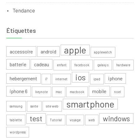
Tendance
Étiquettes
apple
accessoire
android
applewatch
batterie
cadeau
enfant
facebook
galaxy s
hardware
ios
hebergement
iphone
i7
internet
ipad
iphone 6
mobile
keynote
mac
macbook
noel
smartphone
samsung
sante
site web
test
windows
tablette
Tutorial
voyage
web
wordpress