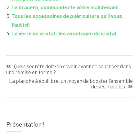
Le brasero, commandez le vôtre maintenant
Tous les accessoires de puériculture qu’il vous
faut ici!
Le verre en cristal : les avantages du cristal
Navigation
Quels secrets doit-on savoir avant de se lancer dans
de
une remise en forme ?
l’article
La planche à équilibre, un moyen de booster l’ensemble
de ses muscles
Présentation !