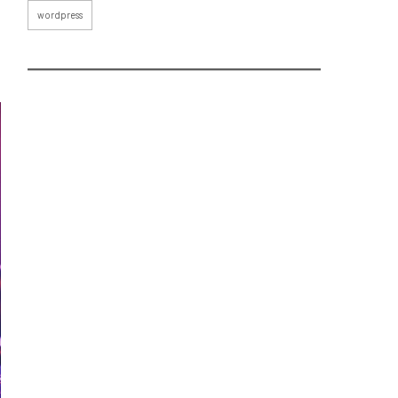
wordpress