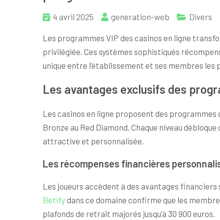
4 avril 2025
generation-web
Divers
Les programmes VIP des casinos en ligne transfor
privilégiée. Ces systèmes sophistiqués récompens
unique entre l’établissement et ses membres les p
Les avantages exclusifs des pro
Les casinos en ligne proposent des programmes de 
Bronze au Red Diamond. Chaque niveau débloque des
attractive et personnalisée.
Les récompenses financières personnali
Les joueurs accèdent à des avantages financiers s
Betify
dans ce domaine confirme que les membres
plafonds de retrait majorés jusqu’à 30 900 euros.