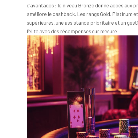
d’avantages : le niveau Bronze donne accès aux pr
améliore le cashback. Les rangs Gold, Platinum e
supérieures, une assistance prioritaire et un g
l’élite avec des récompenses sur mesure.