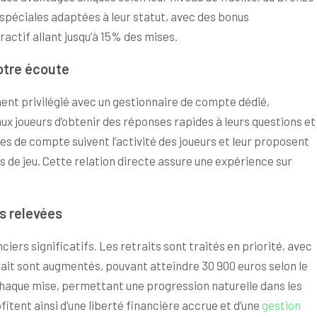
péciales adaptées à leur statut, avec des bonus
ctif allant jusqu’à 15% des mises.
otre écoute
t privilégié avec un gestionnaire de compte dédié,
ux joueurs d’obtenir des réponses rapides à leurs questions et
res de compte suivent l’activité des joueurs et leur proposent
 de jeu. Cette relation directe assure une expérience sur
es relevées
rs significatifs. Les retraits sont traités en priorité, avec
trait sont augmentés, pouvant atteindre 30 900 euros selon le
 chaque mise, permettant une progression naturelle dans les
itent ainsi d’une liberté financière accrue et d’une
gestion