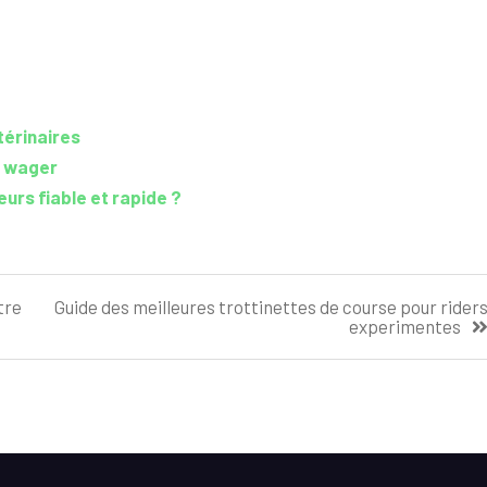
térinaires
s wager
eurs fiable et rapide ?
tre
Guide des meilleures trottinettes de course pour rider
experimentes