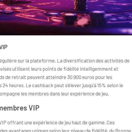
VIP
égulière sur la plateforme. La diversification des activités de
isés utilisent leurs points de fidélité intelligemment et
s de retrait peuvent atteindre 30 900 euros pour les
24 heures. Le cashback peut s’élever jusqu’à 15% selon le
ccompagne les membres dans leur expérience de jeu.
 membres VIP
IP offrant une expérience de jeu haut de gamme. Ces
s avantages uniques selon leur niveau de fidélité, du Bronze