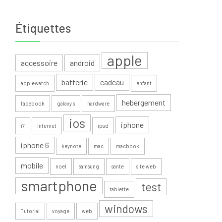
Étiquettes
apple
accessoire
android
batterie
cadeau
applewatch
enfant
hebergement
facebook
galaxy s
hardware
ios
iphone
i7
internet
ipad
iphone 6
keynote
mac
macbook
mobile
noel
samsung
sante
site web
smartphone
test
tablette
windows
Tutorial
voyage
web