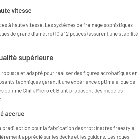
aute vitesse
ces à haute vitesse. Les systèmes de freinage sophistiqués
oues de grand diamètre (10 à 12 pouces) assurent une stabilité
ualité supérieure
 robuste et adapté pour réaliser des figures acrobatiques en
osants techniques garantit une expérience optimale, que ce
ées comme Chilli, Micro et Blunt proposent des modèles
.
té accrue
e prédilection pour la fabrication des trottinettes freestyle.
ièrement apprécié sur les decks et les guidons. Les roues,