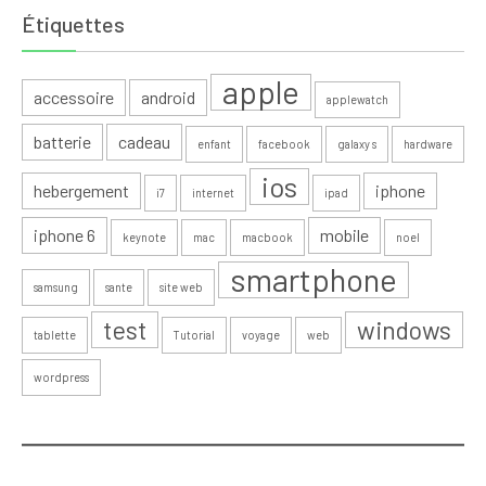
Étiquettes
apple
accessoire
android
applewatch
batterie
cadeau
enfant
facebook
galaxy s
hardware
ios
hebergement
iphone
i7
internet
ipad
iphone 6
mobile
keynote
mac
macbook
noel
smartphone
samsung
sante
site web
test
windows
tablette
Tutorial
voyage
web
wordpress