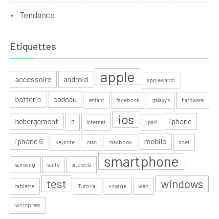
Tendance
Étiquettes
apple
accessoire
android
applewatch
batterie
cadeau
enfant
facebook
galaxy s
hardware
ios
hebergement
iphone
i7
internet
ipad
iphone 6
mobile
keynote
mac
macbook
noel
smartphone
samsung
sante
site web
test
windows
tablette
Tutorial
voyage
web
wordpress