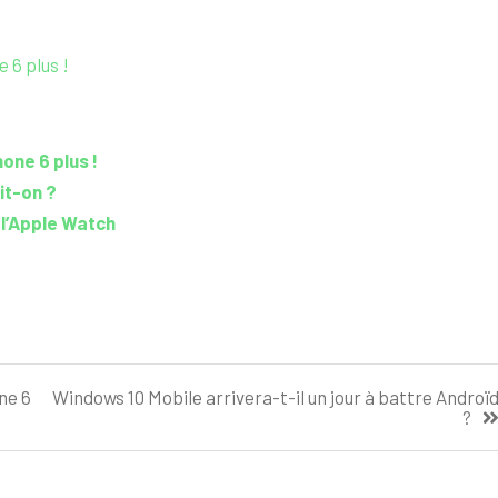
e 6 plus !
hone 6 plus !
it-on ?
 l’Apple Watch
one 6
Windows 10 Mobile arrivera-t-il un jour à battre Androï
?