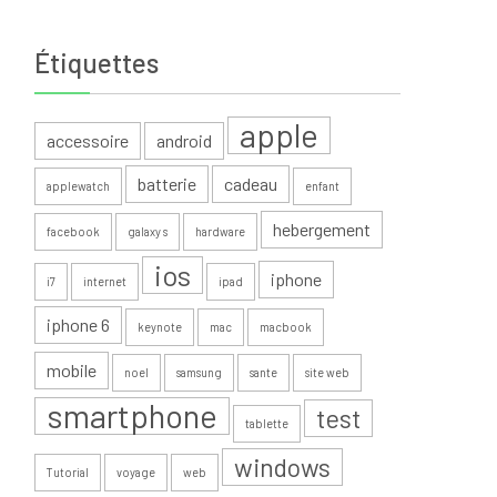
Étiquettes
apple
accessoire
android
batterie
cadeau
applewatch
enfant
hebergement
facebook
galaxy s
hardware
ios
iphone
i7
internet
ipad
iphone 6
keynote
mac
macbook
mobile
noel
samsung
sante
site web
smartphone
test
tablette
windows
Tutorial
voyage
web